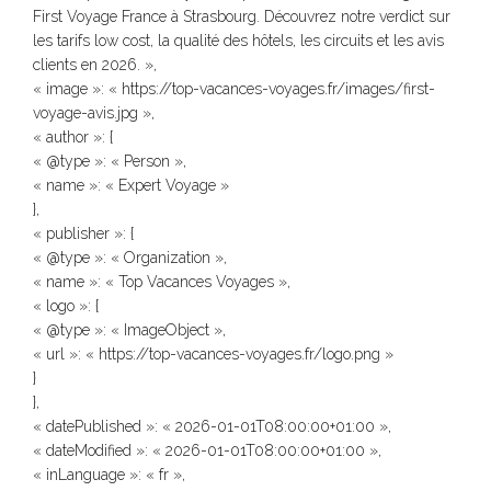
First Voyage France à Strasbourg. Découvrez notre verdict sur
les tarifs low cost, la qualité des hôtels, les circuits et les avis
clients en 2026. »,
« image »: « https://top-vacances-voyages.fr/images/first-
voyage-avis.jpg »,
« author »: {
« @type »: « Person »,
« name »: « Expert Voyage »
},
« publisher »: {
« @type »: « Organization »,
« name »: « Top Vacances Voyages »,
« logo »: {
« @type »: « ImageObject »,
« url »: « https://top-vacances-voyages.fr/logo.png »
}
},
« datePublished »: « 2026-01-01T08:00:00+01:00 »,
« dateModified »: « 2026-01-01T08:00:00+01:00 »,
« inLanguage »: « fr »,