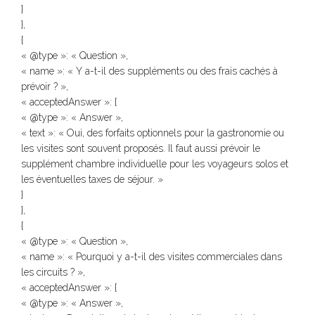
}
},
{
« @type »: « Question »,
« name »: « Y a-t-il des suppléments ou des frais cachés à
prévoir ? »,
« acceptedAnswer »: {
« @type »: « Answer »,
« text »: « Oui, des forfaits optionnels pour la gastronomie ou
les visites sont souvent proposés. Il faut aussi prévoir le
supplément chambre individuelle pour les voyageurs solos et
les éventuelles taxes de séjour. »
}
},
{
« @type »: « Question »,
« name »: « Pourquoi y a-t-il des visites commerciales dans
les circuits ? »,
« acceptedAnswer »: {
« @type »: « Answer »,