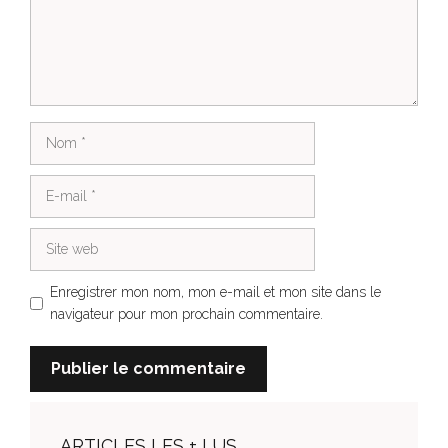
Nom
E-
mail
Site
web
Enregistrer mon nom, mon e-mail et mon site dans le
navigateur pour mon prochain commentaire.
ARTICLES LES + LUS