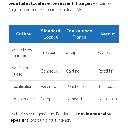
les étoiles locales et le ressenti français
est parfois
flagrant, comme le montre ce tableau. 🧐
Standard
Équivalence
Critère
Verdict
Local 5
France
Confort des
Très bon
4 sup
Correct
chambres
Variété du
Généreux
Cantine
Répétitif
buffet
Localisation
Excentré
Périphérie
Taxi requis
Équipements
Complet
Standard
Satisfaisant
Les buffets sont généreux. Pourtant, ils
deviennent vite
répétitifs
lors d’un circuit intensif.