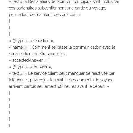
« text »: « Des ateliers de tapis, cuir ou bijoux sont inclus car
ces partenaires subventionnent une partie du voyage,
permettant de maintenir des prix bas. »
}
},
{
« @type »: « Question »,
« name »: « Comment se passe la communication avec le
service client de Strasbourg ? »,
« acceptedAnswer »: {
« @type »: « Answer »,
« text »: « Le service client peut manquer de réactivité par
téléphone ; privilégiez l’e-mail. Les documents de voyage
arrivent parfois seulement 48 heures avant le départ. »
}
}
]
}
]
}