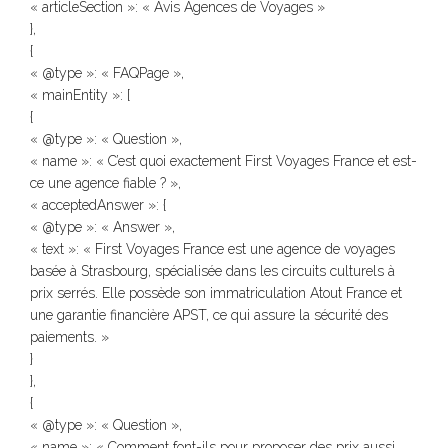
« articleSection »: « Avis Agences de Voyages »
},
{
« @type »: « FAQPage »,
« mainEntity »: [
{
« @type »: « Question »,
« name »: « C’est quoi exactement First Voyages France et est-
ce une agence fiable ? »,
« acceptedAnswer »: {
« @type »: « Answer »,
« text »: « First Voyages France est une agence de voyages
basée à Strasbourg, spécialisée dans les circuits culturels à
prix serrés. Elle possède son immatriculation Atout France et
une garantie financière APST, ce qui assure la sécurité des
paiements. »
}
},
{
« @type »: « Question »,
« name »: « Comment font-ils pour proposer des prix aussi