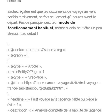
écrite. 📧
Sachez également que les documents de voyage arrivent
parfois tardivement, parfois seulement 48 heures avant le
départ. Pas de panique, c’est leur
mode de
fonctionnement habituel
, même si cela peut être un peu
stressant au début !
{
« @context »: « https://schema.org »,
« @graph »: [
{
« @type »: « Article »,
« mainEntityOfPage »: {
« @type »: « WebPage »,
« @id »: « https://top-vacances-voyages.fr/fr/first-voyages-
france-sas-strasbourg-2899837.html »
},
« headline »: « First voyage avis : agence fiable ou piège à
éviter ? »,
« description »: « Analyse complète de la fiabilité de l’agence