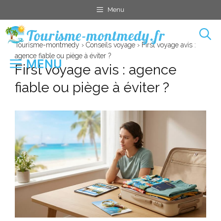
Aller
Menu
au
contenu
Tourisme-montmedy
›
Conseils voyage
›
First voyage avis :
agence fiable ou piège à éviter ?
MENU
First voyage avis : agence
fiable ou piège à éviter ?