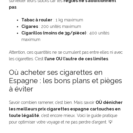
surveiller leurs stocks car les
règles ne s’additionnent
pas
.
Tabac à rouler
: 1 kg maximum
Cigares
: 200 unités maximum
Cigarillos (moins de 3g/pièce)
: 400 unités
maximum
Attention, ces quantités ne se cumulent pas entre elles ni avec
les cigarettes. C’est
l’une OU l’autre de ces limites
.
Où acheter ses cigarettes en
Espagne : les bons plans et pièges
à éviter
Savoir combien ramener, c’est bien. Mais savoir
OÙ dénicher
les meilleurs prix cigarettes espagne cartouches en
toute légalité
, c’est encore mieux. Voici le guide pratique
pour optimiser votre voyage et ne pas perdre d’argent. 💡