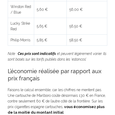
Winston Red
5,60 €
56,00 €
/ Blue
Lucky Strike
5,65 €
56,50 €
Red
Philip Morris
5,85 €
58,50 €
Note :
Ces prix sont indicatifs
et peuvent légèrement varier. Ils
sont basés sur les tarifs publiés dans les ‘estancos’.
L’économie réalisée par rapport aux
prix français
Faisons le calcul ensemble, car les chiffres ne mentent pas.
Une cartouche de Marlboro coûte désormais 130 € en France,
contre seulement 60 € de l’autre côté de la frontière. Sur les
prix cigarettes espagne cartouches,
vous économisez plus
de la moitié du montant initial
.