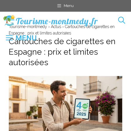
Aller
Menu
au
contenu
Tourisme-montmedy
›
Actus
›
Cartouches de cigarettes en
Espagne : prix et limites autorisées
MENU
Cartouches de cigarettes en
Espagne : prix et limites
autorisées