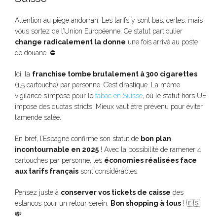
Attention au piège andorran. Les tarifs y sont bas, certes, mais
vous sortez de l’Union Européenne. Ce statut particulier
change radicalement la donne
une fois arrivé au poste
de douane. ⛔
Ici, la
franchise tombe brutalement à 300 cigarettes
(1,5 cartouche) par personne. C’est drastique. La même
vigilance s’impose pour le
tabac en Suisse
, où le statut hors UE
impose des quotas stricts. Mieux vaut être prévenu pour éviter
l’amende salée.
En bref, l’Espagne confirme son statut de
bon plan
incontournable en 2025
! Avec la possibilité de ramener 4
cartouches par personne, les
économies réalisées face
aux tarifs français
sont considérables.
Pensez juste à
conserver vos tickets de caisse
des
estancos pour un retour serein.
Bon shopping à tous
! 🇪🇸
💸