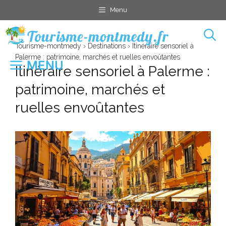
Aller
Menu
au
contenu
Tourisme-montmedy
›
Destinations
›
Itinéraire sensoriel à
Palerme : patrimoine, marchés et ruelles envoûtantes
MENU
Itinéraire sensoriel à Palerme :
patrimoine, marchés et
ruelles envoûtantes