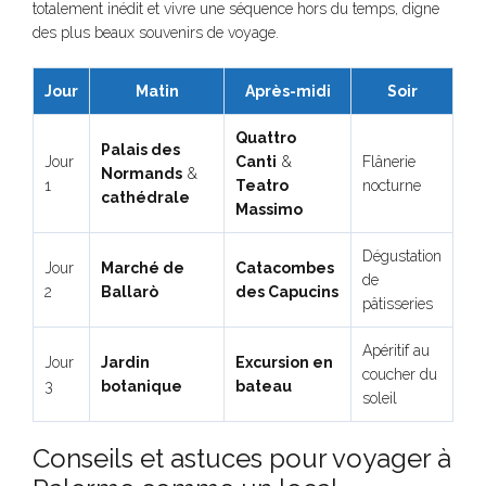
totalement inédit et vivre une séquence hors du temps, digne
des plus beaux souvenirs de voyage.
Jour
Matin
Après-midi
Soir
Quattro
Palais des
Jour
Canti
&
Flânerie
Normands
&
1
Teatro
nocturne
cathédrale
Massimo
Dégustation
Jour
Marché de
Catacombes
de
2
Ballarò
des Capucins
pâtisseries
Apéritif au
Jour
Jardin
Excursion en
coucher du
3
botanique
bateau
soleil
Conseils et astuces pour voyager à