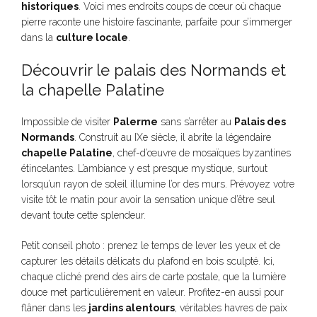
historiques
. Voici mes endroits coups de cœur où chaque
pierre raconte une histoire fascinante, parfaite pour s’immerger
dans la
culture locale
.
Découvrir le palais des Normands et
la chapelle Palatine
Impossible de visiter
Palerme
sans s’arrêter au
Palais des
Normands
. Construit au IXe siècle, il abrite la légendaire
chapelle Palatine
, chef-d’œuvre de mosaïques byzantines
étincelantes. L’ambiance y est presque mystique, surtout
lorsqu’un rayon de soleil illumine l’or des murs. Prévoyez votre
visite tôt le matin pour avoir la sensation unique d’être seul
devant toute cette splendeur.
Petit conseil photo : prenez le temps de lever les yeux et de
capturer les détails délicats du plafond en bois sculpté. Ici,
chaque cliché prend des airs de carte postale, que la lumière
douce met particulièrement en valeur. Profitez-en aussi pour
flâner dans les
jardins alentours
, véritables havres de paix