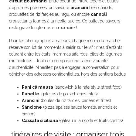
circuit gourmand
. Entre odeur de friture légère et bulles
d’agrumes pressées, on savoure
arancini
bien chauds,
croquettes de riz farcies au ragù, ou encore
cannoli
croustillants fourrés à la ricotta sucrée. Ce ballet de saveurs
reste gravé longtemps en mémoire !
Pour les photographes amateurs, chaque recoin du marché
réserve son lot de moments à saisir sur le vif : rires d’enfants
courant entre les étals, mammas affairées, piles de légumes
multicolores – tout cela compose une scène vibrante
d’authenticité. N’hésitez pas à engager la conversation pour
dénicher des adresses confidentielles, hors des sentiers battus.
Pani câ meusa
(sandwich à la rate style street food)
Panelle
(galettes de pois chiches frites)
Arancini
(boules de riz farcies, panées et frites)
Sfincione
(pizza épaisse sauce tomate, anchois et
oignon)
Cassata siciliana
(gâteau à la ricotta et fruits confits)
Itinéraires de visite : organiser trois