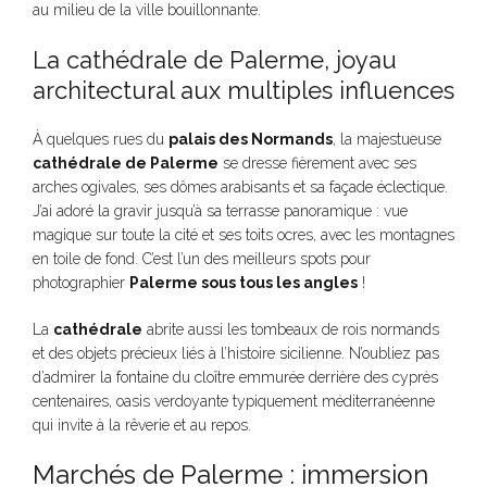
au milieu de la ville bouillonnante.
La cathédrale de Palerme, joyau
architectural aux multiples influences
À quelques rues du
palais des Normands
, la majestueuse
cathédrale de Palerme
se dresse fièrement avec ses
arches ogivales, ses dômes arabisants et sa façade éclectique.
J’ai adoré la gravir jusqu’à sa terrasse panoramique : vue
magique sur toute la cité et ses toits ocres, avec les montagnes
en toile de fond. C’est l’un des meilleurs spots pour
photographier
Palerme sous tous les angles
!
La
cathédrale
abrite aussi les tombeaux de rois normands
et des objets précieux liés à l’histoire sicilienne. N’oubliez pas
d’admirer la fontaine du cloître emmurée derrière des cyprès
centenaires, oasis verdoyante typiquement méditerranéenne
qui invite à la rêverie et au repos.
Marchés de Palerme : immersion